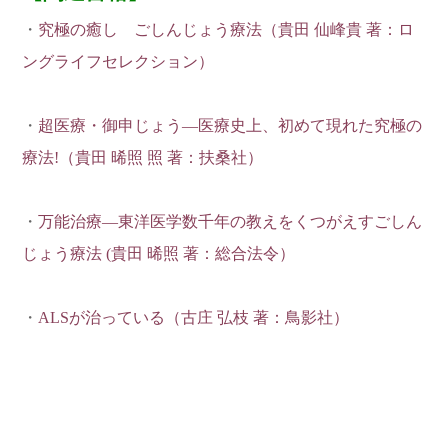
・
究極の癒し ごしんじょう療法（貴田 仙峰貴 著：ロ
ングライフセレクション）
・
超医療・御申じょう―医療史上、初めて現れた究極の
療法!（貴田 晞照 照 著：扶桑社）
・
万能治療―東洋医学数千年の教えをくつがえすごしん
じょう療法 (貴田 晞照 著：総合法令）
・
ALSが治っている（古庄 弘枝 著：鳥影社）