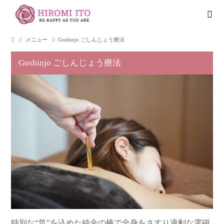
メニュー
Goshinjo ごしんじょう療法
Goshinjo ごしんじょう療法
特別な“気”を込めた純金の棒で全身をさすり過剰な電磁