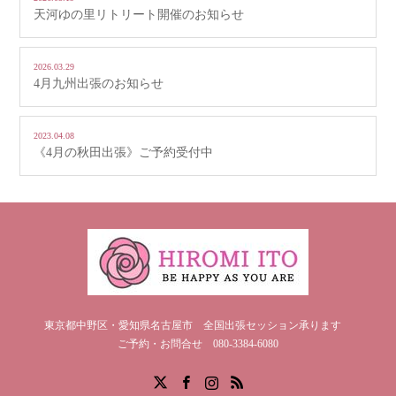
天河ゆの里リトリート開催のお知らせ
2026.03.29
4月九州出張のお知らせ
2023.04.08
《4月の秋田出張》ご予約受付中
東京都中野区・愛知県名古屋市 全国出張セッション承ります
ご予約・お問合せ 080-3384-6080
X
Facebook
Instagram
RSS