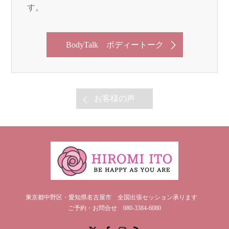
す。
BodyTalk ボディートーク
お客様の声
東京都中野区・愛知県名古屋市 全国出張セッション承ります
ご予約・お問合せ 080-3384-6080
X
Facebook
Instagram
RSS